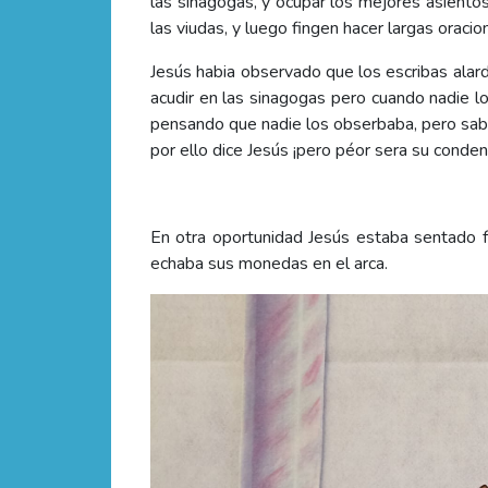
las sinagogas, y ocupar los mejores asientos
las viudas, y luego fingen hacer largas oraci
Jesús habia observado que los escribas alar
acudir en las sinagogas pero cuando nadie l
pensando que nadie los obserbaba, pero sa
por ello dice Jesús ¡pero péor sera su conden
En otra oportunidad
Jesús estaba sentado f
echaba sus monedas en el arca.