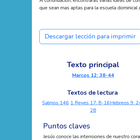
A continuación, encontrarás varias ideas de co
que sean mas aptas para la escuela dominical d
Descargar lección para imprimir
Texto principal
Marcos 12: 38-44
Textos de lectura
Salmos 146
1 Reyes 17: 8-16
Hebreos 9: 2
28
Puntos claves
Jesús conoce las intensiones de nuestro cor