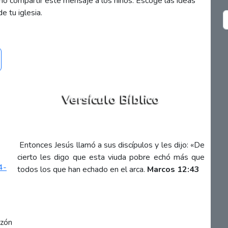
mo compartir este mensaje a los niños. Escoge las ideas
e tu iglesia.
Versículo Bíblico
Entonces Jesús llamó a sus discípulos y les dijo: «De
cierto les digo que esta viuda pobre echó más que
4-
todos los que han echado en el arca.
Marcos 12:43
azón