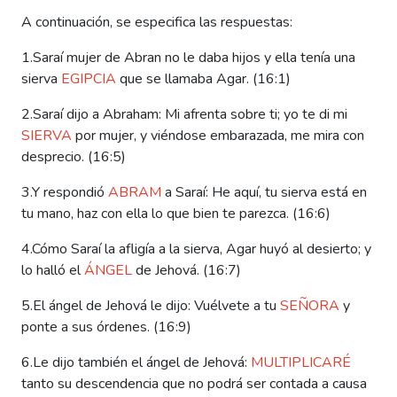
A continuación, se especifica las respuestas:
1.Saraí mujer de Abran no le daba hijos y ella tenía una
sierva
EGIPCIA
que se llamaba Agar. (16:1)
2.Saraí dijo a Abraham: Mi afrenta sobre ti; yo te di mi
SIERVA
por mujer, y viéndose embarazada, me mira con
desprecio. (16:5)
3.Y respondió
ABRAM
a Saraí: He aquí, tu sierva está en
tu mano, haz con ella lo que bien te parezca. (16:6)
4.Cómo Saraí la afligía a la sierva, Agar huyó al desierto; y
lo halló el
ÁNGEL
de Jehová. (16:7)
5.El ángel de Jehová le dijo: Vuélvete a tu
SEÑORA
y
ponte a sus órdenes. (16:9)
6.Le dijo también el ángel de Jehová:
MULTIPLICARÉ
tanto su descendencia que no podrá ser contada a causa